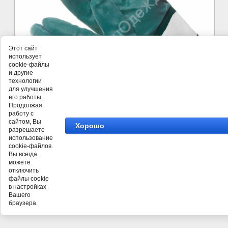
Этот сайт
использует
cookie-файлы
и другие
технологии
для улучшения
его работы.
Продолжая
работу с
сайтом, Вы
Хорошо
разрешаете
использование
cookie-файлов.
©
ООО СпецКомплект
Вы всегда
можете
отключить
файлы cookie
в настройках
Вашего
браузера.